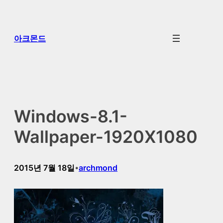
콘
텐
츠
아크몬드
로
바
로
가
기
Windows-8.1-
Wallpaper-1920X1080
2015년 7월 18일
archmond
•