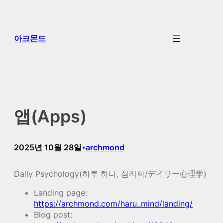
콘
텐
츠
아크몬드
로
바
로
가
기
앱(Apps)
2025년 10월 28일
archmond
•
Daily Psychology(하루 하나, 심리학/デイリー心理学)
Landing page:
https://archmond.com/haru_mind/landing/
Blog post: